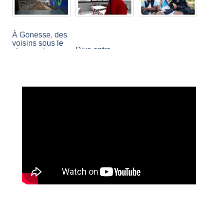
À Gonesse, des
voisins sous le
Rixe entre
choc après
envahisseurs à
l’attaque au
Garges-lès-
couteau à la
FÊTE DU PAIN
Gonesse
préfecture de
et BROCANTE
police de Paris
GONESSE 2017
GARGES les
GONESSE
confiné / Covid
ORLY PARK
19
GONESSE
95500 gonesse