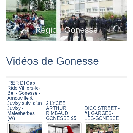
Région Gonesse
Vidéos de Gonesse
[RER D] Cab
Ride Villiers-le-
Bel - Gonesse -
Arnouville à
Juvisy suivi d'un
2 LYCEE
Juvisy -
ARTHUR
DICO STREET -
Malesherbes
RIMBAUD
#1 GARGES-
(W)
GONESSE 95
LÈS-GONESSE